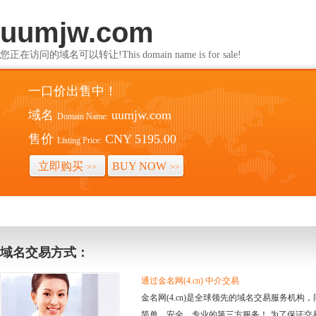
uumjw.com
您正在访问的域名可以转让!This domain name is for sale!
一口价出售中！
域名
uumjw.com
Domain Name:
售价
CNY 5195.00
Listing Price:
立即购买
BUY NOW
>>
>>
域名交易方式：
通过金名网(4.cn) 中介交易
金名网(4.cn)是全球领先的域名交易服务机
简单、安全、专业的第三方服务！ 为了保证交