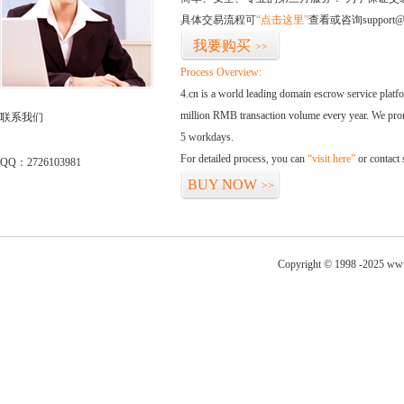
具体交易流程可
“点击这里”
查看或咨询support@
我要购买
>>
Process Overview:
4.cn is a world leading domain escrow service plat
million RMB transaction volume every year. We promi
联系我们
5 workdays.
For detailed process, you can
“visit here”
or contact
QQ：2726103981
BUY NOW
>>
Copyright © 1998 -2025 ww